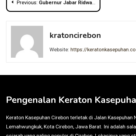
Post
Previous:
Gubernur Jabar Ridwan Kamil dan Sultan Sepuh XV Pra Luqman Resmikan Alun-Alun Keraton Kasepuhan Cirebon
navigation
kratoncirebon
Website:
https://keratonkasepuhan.c
Pengenalan Keraton Kasepuha
Keraton Kasepuhan Cirebon terletak di Jalan Kasepuhan 
Lemahwungkuk, Kota Cirebon, Jawa Barat. Ini adalah sala
sejarah yang paling populer di Cirebon. Lokasinya yang