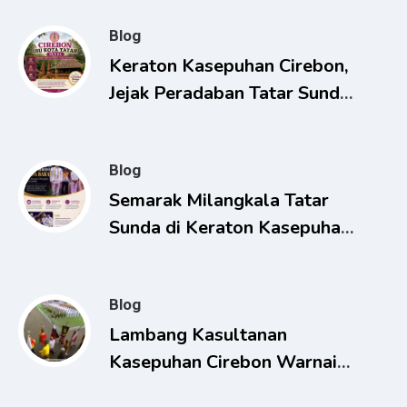
Blog
Keraton Kasepuhan Cirebon,
Jejak Peradaban Tatar Sunda
yang Terus Dijaga
Blog
Semarak Milangkala Tatar
Sunda di Keraton Kasepuhan
Cirebon Berlangsung
Khidmat
Blog
Lambang Kasultanan
Kasepuhan Cirebon Warnai
HUT RI ke-80, Presiden