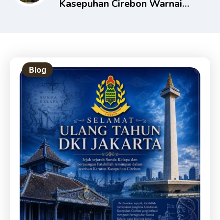
Kasepuhan Cirebon Warnai
HUT RI ke-80, Presiden
Prabowo Pimpin Upacara
Proklamasi
Blog