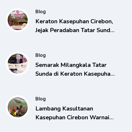
Blog
Keraton Kasepuhan Cirebon,
Jejak Peradaban Tatar Sunda
yang Terus Dijaga
Blog
Semarak Milangkala Tatar
Sunda di Keraton Kasepuhan
Cirebon Berlangsung
Khidmat
Blog
Lambang Kasultanan
Kasepuhan Cirebon Warnai
HUT RI ke-80, Presiden