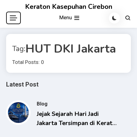
Skip
Keraton Kasepuhan Cirebon
to
Menu
content
HUT DKI Jakarta
Tag:
Total Posts: 0
Latest Post
Blog
Jejak Sejarah Hari Jadi
Jakarta Tersimpan di Keraton
Kasepuhan Cirebon